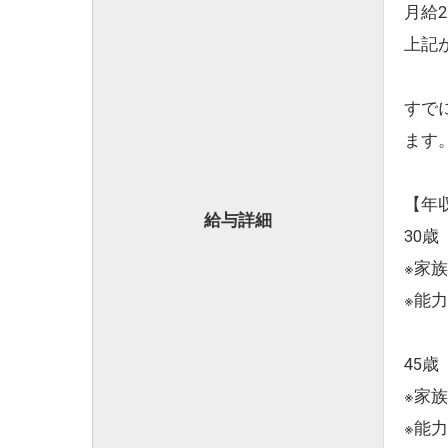
月給2
上記
すで
ます
【年
給与詳細
30歳
※家
※能
45歳
※家
※能