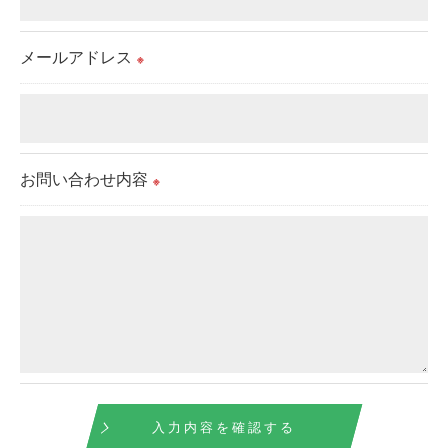
これらの委託先に対しては個人情報保護契約等の措
メールアドレス
置をとり、適切な監督を行います。
※
＜個人情報の安全管理＞
当社では、個人情報の漏洩等がなされないよう、適
お問い合わせ内容
切に安全管理対策を実施します。
※
＜個人情報を与えなかった場合に生じる結果＞
必要な情報を頂けない場合は、それに対応した当社
のサービスをご提供できない場合がございますので
予めご了承ください。
＜個人情報の開示･訂正・削除･利用停止の手続につ
いて＞