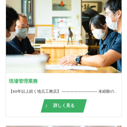
現場管理業務
【60年以上続く地元工務店】 ――――――――― 未経験の方も歓迎！ ＜現場管理＞ ――――――――― 弊社が請け負う仕事の現場管理をお願いいたします。 協力業者さんと1つの建物を造り上げる。 家の仕上がり・出来栄えには、現場監督の手腕は大きく影響をします。 また、図面通りよりもこうした方がもっと良くなるんじゃないか？会社全体でより良い住まいを造り上げていきます。 お客様からも直接お礼を言っていただけることが多いので、やりがいを持って働けることも魅力のうちの一つです。 一つの現場を完成させるために、一人の力では限界があります。 現場経験のある皆さんには、現場のリーダーとして協力業者さんとの打ち合わせを行い、建物の完成までの管理をお願いいたします。 能力、実力によってすぐに一人で現場管理をお願いする場合もあります。 あるいは、いきなり一人ではと自信のない方は、社員のフォローを受けながら、徐々に一人で現場管理できるようになっていただければと思います。 【未経験の方は】 ■未経験の方は、入社後1年間は 先輩について仕事の流れを覚えていきます。 1年経つと、先輩・上司のサポートを受けながら 現場での簡単な対応がこなせるようになります。 当社独自の研修も行い、少しでも早く一人前になれるようにサポートします！ その後現場監督になるか、サポート業務を続けるか、ご自身のキャリアビジョンで決めていただけます。 【栃井建設工業の良いところ】 □経験豊富なスタッフが多数在籍しており、なんでも相談できる環境があります。 □いろいろな物件を扱っているので、見て学びスキルアップに最適 □休憩が1時間半あり、オンとオフの切り替えができる □誕生日に嬉しい誕生日休暇あり★ □年に一回、お客様と餅つき大会や木工教室を開催して、OB様や地域の方との触れ合いを大切にしています。 □ぎふ建設人材育成リーディング企業ゴールドランク認定！ 【ぎふ建設人材育成リーディング企業とは？】 岐阜県が労働環境の改善や人材の育成等に積極的な取り組みを実施する建設業者を選出したもの
詳しく見る