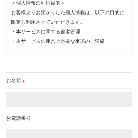
＜個人情報の利用目的＞
お客様よりお預かりした個人情報は、以下の目的に
限定し利用させていただきます。
・本サービスに関する顧客管理
・本サービスの運営上必要な事項のご連絡
＜個人情報の提供について＞
当社ではお客様の同意を得た場合または法令に定め
られた場合を除き、
お名前
※
取得した個人情報を第三者に提供することはいたし
ません。
＜個人情報の委託について＞
お電話番号
当社では、利用目的の達成に必要な範囲において、
個人情報を外部に委託する場合があります。