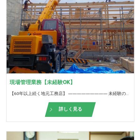
現場管理業務【未経験OK】
【60年以上続く地元工務店】 ――――――――― 未経験の方も歓迎！ ＜現場管理補佐,現場サポート,現場スポット管理＞ ――――――――― 弊社が請け負う仕事の現場管理補佐（現場サポート）,現場スポット管理をお願いいたします。 協力業者さんと1つの建物を造り上げる。 家の仕上がり・出来栄えには、現場監督の手腕は大きく影響をします。 また、図面通りよりもこうした方がもっと良くなるんじゃないか？会社全体でより良い住まいを造り上げていきます。 お客様からも直接お礼を言っていただけることが多いので、やりがいを持って働けることも魅力のうちの一つです。 一つの現場を完成させるために、一人の力では限界があります。 そこで、皆さんには、現場監督のサポート、（補佐）をお願いいしたいです。 また、現場作業には、数多くの工事があります。 例えば、基礎工事、電気工事、水道工事…。 もし、すべての業務は大変だけど、部分的な管理ならできますといった方も歓迎です。 特に、転職をお考えで、前職が上記のような職種に携わられてみえた方がみえましたら、ぜひお声がけください。 私たちはそんな方をスポット管理者と呼ばせていただいております。 【未経験の方は】 ■未経験の方は、入社後1年間は 先輩について仕事の流れを覚えていきます。 1年経つと、先輩・上司のサポートを受けながら 現場での簡単な対応がこなせるようになります。 当社独自の研修も行い、少しでも早く一人前になれるようにサポートします！ その後現場監督になるか、サポート業務を続けるか、ご自身のキャリアビジョンで決めていただけます。 【栃井建設工業の良いところ】 □経験豊富なスタッフが多数在籍しており、なんでも相談できる環境があります。 □いろいろな物件を扱っているので、見て学びスキルアップに最適 □休憩が1時間半あり、オンとオフの切り替えができる □誕生日に嬉しい誕生日休暇あり★ □年に一回、お客様と餅つき大会や木工教室を開催して、OB様や地域の方との触れ合いを大切にしています。 □ぎふ建設人材育成リーディング企業ゴールドランク認定！ 【ぎふ建設人材育成リーディング企業とは？】 岐阜県が労働環境の改善や人材の育成等に積極的な取り組みを実施する建設業者を選出したもの 【未経験者の方へ】 ここは覚悟してくださいというポイントをお伝え致します。 まず、業務内容は外仕事がメインで、夏や冬でも屋外で頑張っていただく必要があります。 朝が早い日があったり、帰りが遅くなる日があります。 また、立ち合い・お打ち合わせ・引渡しなど、休日出勤もありますが、 代休の取得が可能になりますので、ご安心ください。
詳しく見る