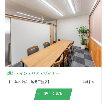
設計・インテリアデザイナー
【60年以上続く地元工務店】 ――――――――― 未経験の方も歓迎！ ＜設計業務、仕様打ち合わせ、インテリア提案＞ ――――――――― 弊社が請け負う設計業務をお願いいたします。 協力業者さんと1つの建物を造り上げる。 家の仕上がり・出来栄えには、設計提案、インテリア提案が重要です。 また、初回プラン提案からこうした方がもっと良くなるんじゃないか？会社全体でより良い住まいを造り上げていきます。 お客様からも直接お礼を言っていただけることが多いので、やりがいを持って働けることも魅力のうちの一つです。 何もない状態から、ご自身が提案した間取り、空間デザインが実際に出来上がっていく。 その達成感、お客様の喜ばれる顔を見れる仕事。 【未経験の方は】 ■未経験の方は、入社後1年間は 先輩について仕事の流れを覚えていきます。 実際の現場経験をしながら図面を描くための知識を養います。 当社独自の研修も行い、少しでも早く一人前になれるようにサポートします！ 実際に間取りやインテリア提案を自身でしていくか、あるいはサポート業務を続けるか、ご自身のキャリアビジョンで決めていただけます。 【栃井建設工業の良いところ】 □経験豊富なスタッフが多数在籍しており、なんでも相談できる環境があります。 □いろいろな物件を扱っているので、見て学びスキルアップに最適 □休憩が1時間半あり、オンとオフの切り替えができる □誕生日に嬉しい誕生日休暇あり★ □年に一回、お客様と餅つき大会や木工教室を開催して、OB様や地域の方との触れ合いを大切にしています。 □ぎふ建設人材育成リーディング企業ゴールドランク認定！ 【ぎふ建設人材育成リーディング企業とは？】 岐阜県が労働環境の改善や人材の育成等に積極的な取り組みを実施する建設業者を選出したもの
詳しく見る