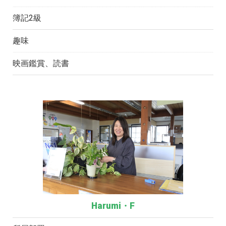
簿記2級
趣味
映画鑑賞、読書
Harumi・F