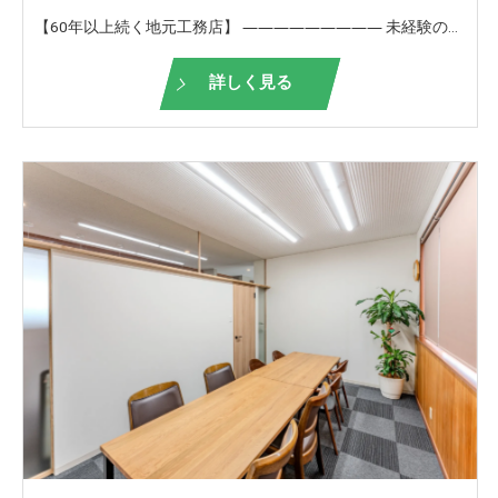
【60年以上続く地元工務店】 ――――――――― 未経験の方も歓迎！ ＜現場管理＞ ――――――――― 弊社が請け負う仕事の現場管理をお願いいたします。 協力業者さんと1つの建物を造り上げる。 家の仕上がり・出来栄えには、現場監督の手腕は大きく影響をします。 また、図面通りよりもこうした方がもっと良くなるんじゃないか？会社全体でより良い住まいを造り上げていきます。 お客様からも直接お礼を言っていただけることが多いので、やりがいを持って働けることも魅力のうちの一つです。 一つの現場を完成させるために、一人の力では限界があります。 現場経験のある皆さんには、現場のリーダーとして協力業者さんとの打ち合わせを行い、建物の完成までの管理をお願いいたします。 能力、実力によってすぐに一人で現場管理をお願いする場合もあります。 あるいは、いきなり一人ではと自信のない方は、社員のフォローを受けながら、徐々に一人で現場管理できるようになっていただければと思います。 【未経験の方は】 ■未経験の方は、入社後1年間は 先輩について仕事の流れを覚えていきます。 1年経つと、先輩・上司のサポートを受けながら 現場での簡単な対応がこなせるようになります。 当社独自の研修も行い、少しでも早く一人前になれるようにサポートします！ その後現場監督になるか、サポート業務を続けるか、ご自身のキャリアビジョンで決めていただけます。 【栃井建設工業の良いところ】 □経験豊富なスタッフが多数在籍しており、なんでも相談できる環境があります。 □いろいろな物件を扱っているので、見て学びスキルアップに最適 □休憩が1時間半あり、オンとオフの切り替えができる □誕生日に嬉しい誕生日休暇あり★ □年に一回、お客様と餅つき大会や木工教室を開催して、OB様や地域の方との触れ合いを大切にしています。 □ぎふ建設人材育成リーディング企業ゴールドランク認定！ 【ぎふ建設人材育成リーディング企業とは？】 岐阜県が労働環境の改善や人材の育成等に積極的な取り組みを実施する建設業者を選出したもの
詳しく見る