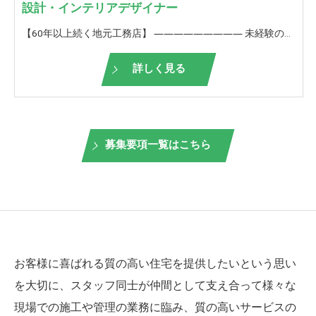
設計・インテリアデザイナー
【60年以上続く地元工務店】 ――――――――― 未経験の方も歓迎！ ＜設計業務、仕様打ち合わせ、インテリア提案＞ ――――――――― 弊社が請け負う設計業務をお願いいたします。 協力業者さんと1つの建物を造り上げる。 家の仕上がり・出来栄えには、設計提案、インテリア提案が重要です。 また、初回プラン提案からこうした方がもっと良くなるんじゃないか？会社全体でより良い住まいを造り上げていきます。 お客様からも直接お礼を言っていただけることが多いので、やりがいを持って働けることも魅力のうちの一つです。 何もない状態から、ご自身が提案した間取り、空間デザインが実際に出来上がっていく。 その達成感、お客様の喜ばれる顔を見れる仕事。 【未経験の方は】 ■未経験の方は、入社後1年間は 先輩について仕事の流れを覚えていきます。 実際の現場経験をしながら図面を描くための知識を養います。 当社独自の研修も行い、少しでも早く一人前になれるようにサポートします！ 実際に間取りやインテリア提案を自身でしていくか、あるいはサポート業務を続けるか、ご自身のキャリアビジョンで決めていただけます。 【栃井建設工業の良いところ】 □経験豊富なスタッフが多数在籍しており、なんでも相談できる環境があります。 □いろいろな物件を扱っているので、見て学びスキルアップに最適 □休憩が1時間半あり、オンとオフの切り替えができる □誕生日に嬉しい誕生日休暇あり★ □年に一回、お客様と餅つき大会や木工教室を開催して、OB様や地域の方との触れ合いを大切にしています。 □ぎふ建設人材育成リーディング企業ゴールドランク認定！ 【ぎふ建設人材育成リーディング企業とは？】 岐阜県が労働環境の改善や人材の育成等に積極的な取り組みを実施する建設業者を選出したもの
詳しく見る
募集要項一覧はこちら
お客様に喜ばれる質の高い住宅を提供したいという思い
を大切に、スタッフ同士が仲間として支え合って様々な
現場での施工や管理の業務に臨み、質の高いサービスの