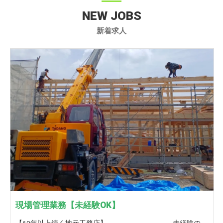
NEW JOBS
新着求人
現場管理業務【未経験OK】
【60年以上続く地元工務店】 ――――――――― 未経験の方も歓迎！ ＜現場管理補佐,現場サポート,現場スポット管理＞ ――――――――― 弊社が請け負う仕事の現場管理補佐（現場サポート）,現場スポット管理をお願いいたします。 協力業者さんと1つの建物を造り上げる。 家の仕上がり・出来栄えには、現場監督の手腕は大きく影響をします。 また、図面通りよりもこうした方がもっと良くなるんじゃないか？会社全体でより良い住まいを造り上げていきます。 お客様からも直接お礼を言っていただけることが多いので、やりがいを持って働けることも魅力のうちの一つです。 一つの現場を完成させるために、一人の力では限界があります。 そこで、皆さんには、現場監督のサポート、（補佐）をお願いいしたいです。 また、現場作業には、数多くの工事があります。 例えば、基礎工事、電気工事、水道工事…。 もし、すべての業務は大変だけど、部分的な管理ならできますといった方も歓迎です。 特に、転職をお考えで、前職が上記のような職種に携わられてみえた方がみえましたら、ぜひお声がけください。 私たちはそんな方をスポット管理者と呼ばせていただいております。 【未経験の方は】 ■未経験の方は、入社後1年間は 先輩について仕事の流れを覚えていきます。 1年経つと、先輩・上司のサポートを受けながら 現場での簡単な対応がこなせるようになります。 当社独自の研修も行い、少しでも早く一人前になれるようにサポートします！ その後現場監督になるか、サポート業務を続けるか、ご自身のキャリアビジョンで決めていただけます。 【栃井建設工業の良いところ】 □経験豊富なスタッフが多数在籍しており、なんでも相談できる環境があります。 □いろいろな物件を扱っているので、見て学びスキルアップに最適 □休憩が1時間半あり、オンとオフの切り替えができる □誕生日に嬉しい誕生日休暇あり★ □年に一回、お客様と餅つき大会や木工教室を開催して、OB様や地域の方との触れ合いを大切にしています。 □ぎふ建設人材育成リーディング企業ゴールドランク認定！ 【ぎふ建設人材育成リーディング企業とは？】 岐阜県が労働環境の改善や人材の育成等に積極的な取り組みを実施する建設業者を選出したもの 【未経験者の方へ】 ここは覚悟してくださいというポイントをお伝え致します。 まず、業務内容は外仕事がメインで、夏や冬でも屋外で頑張っていただく必要があります。 朝が早い日があったり、帰りが遅くなる日があります。 また、立ち合い・お打ち合わせ・引渡しなど、休日出勤もありますが、 代休の取得が可能になりますので、ご安心ください。