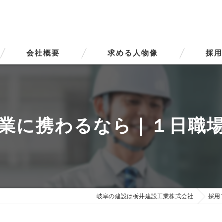
会社概要
求める人物像
採用
代表挨拶
ビジョン
業に携わるなら｜１日職
事業案内
岐阜の建設は栃井建設工業株式会社
採用