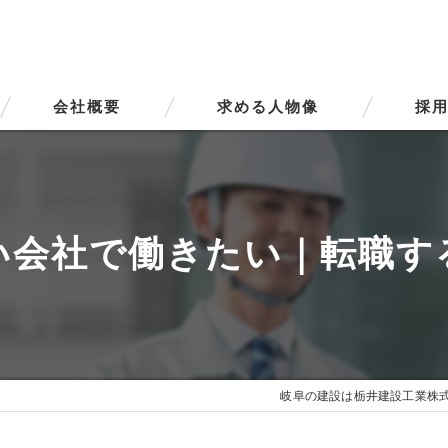
会社概要
求める人物像
採用
代表挨拶
ビジョン
い会社で働きたい｜転職す
事業案内
岐阜の建設は栃井建設工業株