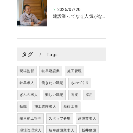
2025/07/20
建設業ってなぜ人気がない？
タグ
Tags
現場監督
岐阜建設業
施工管理
岐阜求人
働きたい職場
ものづくり
ぎふの求人
楽しい職場
面接
採用
転職
施工管理求人
基礎工事
岐阜施工管理
スタッフ募集
建設業求人
現場管理求人
岐阜建設業求人
栃井建設