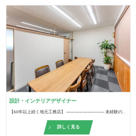
設計・インテリアデザイナー
【60年以上続く地元工務店】 ――――――――― 未経験の方も歓迎！ ＜設計業務、仕様打ち合わせ、インテリア提案＞ ――――――――― 弊社が請け負う設計業務をお願いいたします。 協力業者さんと1つの建物を造り上げる。 家の仕上がり・出来栄えには、設計提案、インテリア提案が重要です。 また、初回プラン提案からこうした方がもっと良くなるんじゃないか？会社全体でより良い住まいを造り上げていきます。 お客様からも直接お礼を言っていただけることが多いので、やりがいを持って働けることも魅力のうちの一つです。 何もない状態から、ご自身が提案した間取り、空間デザインが実際に出来上がっていく。 その達成感、お客様の喜ばれる顔を見れる仕事。 【未経験の方は】 ■未経験の方は、入社後1年間は 先輩について仕事の流れを覚えていきます。 実際の現場経験をしながら図面を描くための知識を養います。 当社独自の研修も行い、少しでも早く一人前になれるようにサポートします！ 実際に間取りやインテリア提案を自身でしていくか、あるいはサポート業務を続けるか、ご自身のキャリアビジョンで決めていただけます。 【栃井建設工業の良いところ】 □経験豊富なスタッフが多数在籍しており、なんでも相談できる環境があります。 □いろいろな物件を扱っているので、見て学びスキルアップに最適 □休憩が1時間半あり、オンとオフの切り替えができる □誕生日に嬉しい誕生日休暇あり★ □年に一回、お客様と餅つき大会や木工教室を開催して、OB様や地域の方との触れ合いを大切にしています。 □ぎふ建設人材育成リーディング企業ゴールドランク認定！ 【ぎふ建設人材育成リーディング企業とは？】 岐阜県が労働環境の改善や人材の育成等に積極的な取り組みを実施する建設業者を選出したもの
詳しく見る