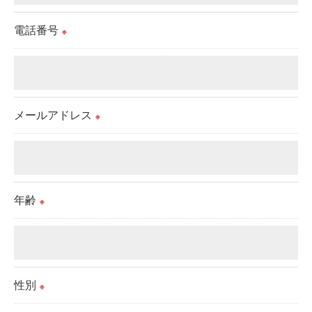
当社では、お客様の個人情報の開示･訂正･削除・利
電話番号
用停止の手続を定めさせて頂いております。
※
ご本人である事を確認のうえ、対応させて頂きま
す。
個人情報の開示･訂正･削除・利用停止の具体的手続
メールアドレス
きにつきましては、お電話でお問合せ下さい。
※
年齢
※
性別
※