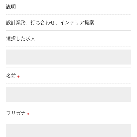
説明
これらの委託先に対しては個人情報保護契約等の措
置をとり、適切な監督を行います。
設計業務、打ち合わせ、インテリア提案
＜個人情報の安全管理＞
選択した求人
当社では、個人情報の漏洩等がなされないよう、適
切に安全管理対策を実施します。
＜個人情報を与えなかった場合に生じる結果＞
名前
※
必要な情報を頂けない場合は、それに対応した当社
のサービスをご提供できない場合がございますので
予めご了承ください。
フリガナ
※
＜個人情報の開示･訂正・削除･利用停止の手続につ
いて＞