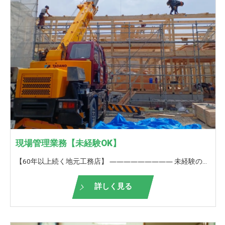
現場管理業務【未経験OK】
【60年以上続く地元工務店】 ――――――――― 未経験の方も歓迎！ ＜現場管理補佐,現場サポート,現場スポット管理＞ ――――――――― 弊社が請け負う仕事の現場管理補佐（現場サポート）,現場スポット管理をお願いいたします。 協力業者さんと1つの建物を造り上げる。 家の仕上がり・出来栄えには、現場監督の手腕は大きく影響をします。 また、図面通りよりもこうした方がもっと良くなるんじゃないか？会社全体でより良い住まいを造り上げていきます。 お客様からも直接お礼を言っていただけることが多いので、やりがいを持って働けることも魅力のうちの一つです。 一つの現場を完成させるために、一人の力では限界があります。 そこで、皆さんには、現場監督のサポート、（補佐）をお願いいしたいです。 また、現場作業には、数多くの工事があります。 例えば、基礎工事、電気工事、水道工事…。 もし、すべての業務は大変だけど、部分的な管理ならできますといった方も歓迎です。 特に、転職をお考えで、前職が上記のような職種に携わられてみえた方がみえましたら、ぜひお声がけください。 私たちはそんな方をスポット管理者と呼ばせていただいております。 【未経験の方は】 ■未経験の方は、入社後1年間は 先輩について仕事の流れを覚えていきます。 1年経つと、先輩・上司のサポートを受けながら 現場での簡単な対応がこなせるようになります。 当社独自の研修も行い、少しでも早く一人前になれるようにサポートします！ その後現場監督になるか、サポート業務を続けるか、ご自身のキャリアビジョンで決めていただけます。 【栃井建設工業の良いところ】 □経験豊富なスタッフが多数在籍しており、なんでも相談できる環境があります。 □いろいろな物件を扱っているので、見て学びスキルアップに最適 □休憩が1時間半あり、オンとオフの切り替えができる □誕生日に嬉しい誕生日休暇あり★ □年に一回、お客様と餅つき大会や木工教室を開催して、OB様や地域の方との触れ合いを大切にしています。 □ぎふ建設人材育成リーディング企業ゴールドランク認定！ 【ぎふ建設人材育成リーディング企業とは？】 岐阜県が労働環境の改善や人材の育成等に積極的な取り組みを実施する建設業者を選出したもの 【未経験者の方へ】 ここは覚悟してくださいというポイントをお伝え致します。 まず、業務内容は外仕事がメインで、夏や冬でも屋外で頑張っていただく必要があります。 朝が早い日があったり、帰りが遅くなる日があります。 また、立ち合い・お打ち合わせ・引渡しなど、休日出勤もありますが、 代休の取得が可能になりますので、ご安心ください。
詳しく見る