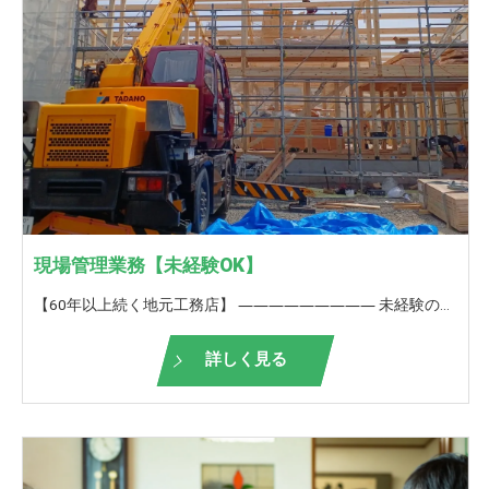
現場管理業務【未経験OK】
【60年以上続く地元工務店】 ――――――――― 未経験の方も歓迎！ ＜現場管理補佐,現場サポート,現場スポット管理＞ ――――――――― 弊社が請け負う仕事の現場管理補佐（現場サポート）,現場スポット管理をお願いいたします。 協力業者さんと1つの建物を造り上げる。 家の仕上がり・出来栄えには、現場監督の手腕は大きく影響をします。 また、図面通りよりもこうした方がもっと良くなるんじゃないか？会社全体でより良い住まいを造り上げていきます。 お客様からも直接お礼を言っていただけることが多いので、やりがいを持って働けることも魅力のうちの一つです。 一つの現場を完成させるために、一人の力では限界があります。 そこで、皆さんには、現場監督のサポート、（補佐）をお願いいしたいです。 また、現場作業には、数多くの工事があります。 例えば、基礎工事、電気工事、水道工事…。 もし、すべての業務は大変だけど、部分的な管理ならできますといった方も歓迎です。 特に、転職をお考えで、前職が上記のような職種に携わられてみえた方がみえましたら、ぜひお声がけください。 私たちはそんな方をスポット管理者と呼ばせていただいております。 【未経験の方は】 ■未経験の方は、入社後1年間は 先輩について仕事の流れを覚えていきます。 1年経つと、先輩・上司のサポートを受けながら 現場での簡単な対応がこなせるようになります。 当社独自の研修も行い、少しでも早く一人前になれるようにサポートします！ その後現場監督になるか、サポート業務を続けるか、ご自身のキャリアビジョンで決めていただけます。 【栃井建設工業の良いところ】 □経験豊富なスタッフが多数在籍しており、なんでも相談できる環境があります。 □いろいろな物件を扱っているので、見て学びスキルアップに最適 □休憩が1時間半あり、オンとオフの切り替えができる □誕生日に嬉しい誕生日休暇あり★ □年に一回、お客様と餅つき大会や木工教室を開催して、OB様や地域の方との触れ合いを大切にしています。 □ぎふ建設人材育成リーディング企業ゴールドランク認定！ 【ぎふ建設人材育成リーディング企業とは？】 岐阜県が労働環境の改善や人材の育成等に積極的な取り組みを実施する建設業者を選出したもの 【未経験者の方へ】 ここは覚悟してくださいというポイントをお伝え致します。 まず、業務内容は外仕事がメインで、夏や冬でも屋外で頑張っていただく必要があります。 朝が早い日があったり、帰りが遅くなる日があります。 また、立ち合い・お打ち合わせ・引渡しなど、休日出勤もありますが、 代休の取得が可能になりますので、ご安心ください。
詳しく見る