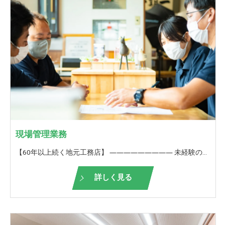
現場管理業務
【60年以上続く地元工務店】 ――――――――― 未経験の方も歓迎！ ＜現場管理＞ ――――――――― 弊社が請け負う仕事の現場管理をお願いいたします。 協力業者さんと1つの建物を造り上げる。 家の仕上がり・出来栄えには、現場監督の手腕は大きく影響をします。 また、図面通りよりもこうした方がもっと良くなるんじゃないか？会社全体でより良い住まいを造り上げていきます。 お客様からも直接お礼を言っていただけることが多いので、やりがいを持って働けることも魅力のうちの一つです。 一つの現場を完成させるために、一人の力では限界があります。 現場経験のある皆さんには、現場のリーダーとして協力業者さんとの打ち合わせを行い、建物の完成までの管理をお願いいたします。 能力、実力によってすぐに一人で現場管理をお願いする場合もあります。 あるいは、いきなり一人ではと自信のない方は、社員のフォローを受けながら、徐々に一人で現場管理できるようになっていただければと思います。 【未経験の方は】 ■未経験の方は、入社後1年間は 先輩について仕事の流れを覚えていきます。 1年経つと、先輩・上司のサポートを受けながら 現場での簡単な対応がこなせるようになります。 当社独自の研修も行い、少しでも早く一人前になれるようにサポートします！ その後現場監督になるか、サポート業務を続けるか、ご自身のキャリアビジョンで決めていただけます。 【栃井建設工業の良いところ】 □経験豊富なスタッフが多数在籍しており、なんでも相談できる環境があります。 □いろいろな物件を扱っているので、見て学びスキルアップに最適 □休憩が1時間半あり、オンとオフの切り替えができる □誕生日に嬉しい誕生日休暇あり★ □年に一回、お客様と餅つき大会や木工教室を開催して、OB様や地域の方との触れ合いを大切にしています。 □ぎふ建設人材育成リーディング企業ゴールドランク認定！ 【ぎふ建設人材育成リーディング企業とは？】 岐阜県が労働環境の改善や人材の育成等に積極的な取り組みを実施する建設業者を選出したもの
詳しく見る