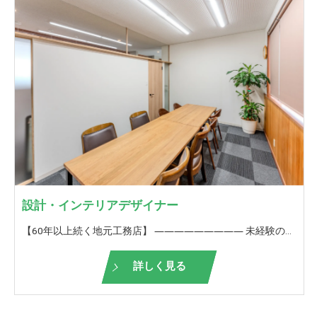
設計・インテリアデザイナー
【60年以上続く地元工務店】 ――――――――― 未経験の方も歓迎！ ＜設計業務、仕様打ち合わせ、インテリア提案＞ ――――――――― 弊社が請け負う設計業務をお願いいたします。 協力業者さんと1つの建物を造り上げる。 家の仕上がり・出来栄えには、設計提案、インテリア提案が重要です。 また、初回プラン提案からこうした方がもっと良くなるんじゃないか？会社全体でより良い住まいを造り上げていきます。 お客様からも直接お礼を言っていただけることが多いので、やりがいを持って働けることも魅力のうちの一つです。 何もない状態から、ご自身が提案した間取り、空間デザインが実際に出来上がっていく。 その達成感、お客様の喜ばれる顔を見れる仕事。 【未経験の方は】 ■未経験の方は、入社後1年間は 先輩について仕事の流れを覚えていきます。 実際の現場経験をしながら図面を描くための知識を養います。 当社独自の研修も行い、少しでも早く一人前になれるようにサポートします！ 実際に間取りやインテリア提案を自身でしていくか、あるいはサポート業務を続けるか、ご自身のキャリアビジョンで決めていただけます。 【栃井建設工業の良いところ】 □経験豊富なスタッフが多数在籍しており、なんでも相談できる環境があります。 □いろいろな物件を扱っているので、見て学びスキルアップに最適 □休憩が1時間半あり、オンとオフの切り替えができる □誕生日に嬉しい誕生日休暇あり★ □年に一回、お客様と餅つき大会や木工教室を開催して、OB様や地域の方との触れ合いを大切にしています。 □ぎふ建設人材育成リーディング企業ゴールドランク認定！ 【ぎふ建設人材育成リーディング企業とは？】 岐阜県が労働環境の改善や人材の育成等に積極的な取り組みを実施する建設業者を選出したもの
詳しく見る