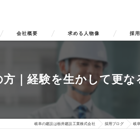
会社概要
求める人物像
採用
代表挨拶
ビジョン
の方｜経験を生かして更な
事業案内
岐阜の建設は栃井建設工業株式会社
採用ブログ
岐